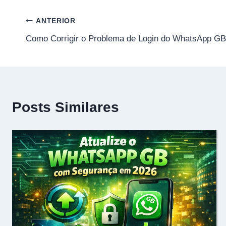
Navegação
ANTERIOR
Como Corrigir o Problema de Login do WhatsApp G
de
Post
Posts Similares