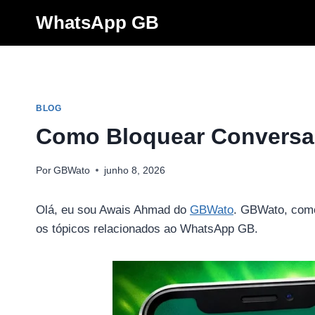
Pular
WhatsApp GB
para
o
Conteúdo
BLOG
Como Bloquear Conversa
Por
GBWato
junho 8, 2026
Olá, eu sou Awais Ahmad do
GBWato
. GBWato, como 
os tópicos relacionados ao WhatsApp GB.