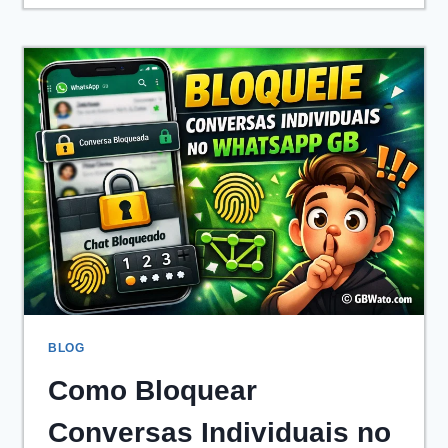
DO
WHATSAPP
EM
2026
PARA
ANDROID
E
IOS
BLOG
Como Bloquear
Conversas Individuais no