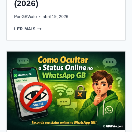
(2026)
Por
GBWato
abril 19, 2026
WHATSAPP
LER MAIS
GB
BANIDO?
VEJA
COMO
CORRIGIR
E
RECUPERAR
SUA
CONTA
(2026)