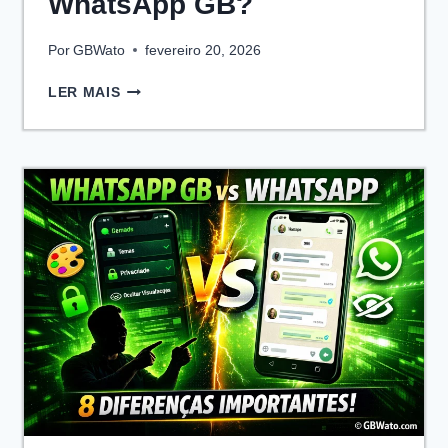
WhatsApp GB?
Por
GBWato
fevereiro 20, 2026
COMO
LER MAIS
FAZER
BACKUP
E
RESTAURAR
CONVERSAS
NO
WHATSAPP
GB?