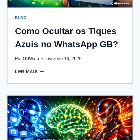
BLOG
Como Ocultar os Tiques
Azuis no WhatsApp GB?
Por
GBWato
fevereiro 16, 2026
COMO
LER MAIS
OCULTAR
OS
TIQUES
AZUIS
NO
WHATSAPP
GB?