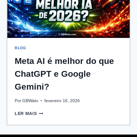
BLOG
Meta AI é melhor do que
ChatGPT e Google
Gemini?
Por
GBWato
fevereiro 16, 2026
META
LER MAIS
AI
É
MELHOR