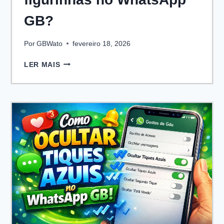
GB?
Por
GBWato
fevereiro 18, 2026
COMO
LER MAIS
ADICIONAR
FIGURINHAS
NO
WHATSAPP
GB?