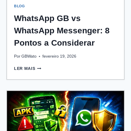
BLOG
WhatsApp GB vs
WhatsApp Messenger: 8
Pontos a Considerar
Por
GBWato
fevereiro 19, 2026
WHATSAPP
LER MAIS
GB
VS
WHATSAPP
MESSENGER:
8
PONTOS
A
CONSIDERAR