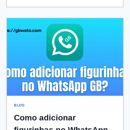
ALTERAR
OS
TEMAS
DO
WHATSAPP
GB
EM
2026
BLOG
Como adicionar
figurinhas no WhatsApp