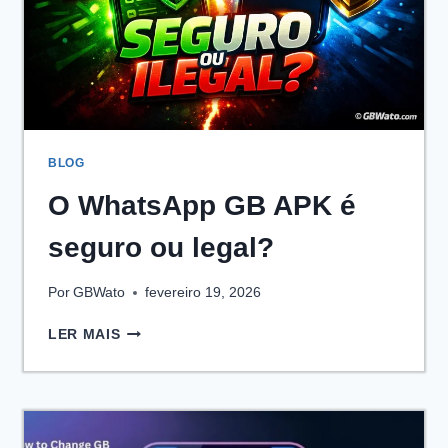
BLOG
O WhatsApp GB APK é
seguro ou legal?
Por
GBWato
fevereiro 19, 2026
O
LER MAIS
WHATSAPP
GB
APK
É
SEGURO